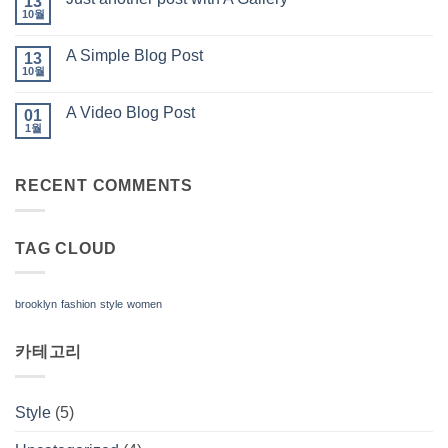
13
없
10월
음
Just
에
another
댓
post
글
A Simple Blog Post
13
with
없
A
10월
음
A
에
Gallery
Simple
댓
Blog
글
A Video Blog Post
01
Post
없
1월
음
A
에
Video
댓
Blog
글
Post
없
RECENT COMMENTS
음
TAG CLOUD
brooklyn
fashion
style
women
카테고리
Style
(5)