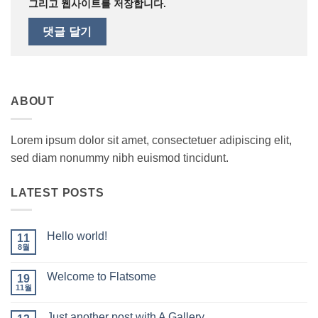
그리고 웹사이트를 저장합니다.
ABOUT
Lorem ipsum dolor sit amet, consectetuer adipiscing elit,
sed diam nonummy nibh euismod tincidunt.
LATEST POSTS
Hello world!
11
8월
Hello
에
world!
댓
글
Welcome to Flatsome
19
없
11월
음
Welcome
에
to
댓
Flatsome
글
Just another post with A Gallery