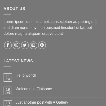
ABOUT US
Lorem ipsum dolor sit amet, consectetuer adipiscing elit,
sed diam nonummy nibh euismod tincidunt ut laoreet
dolore magna aliquam erat volutpat.
LATEST NEWS
Hello world!
11
8월
Hello
에
world!
댓
글
Welcome to Flatsome
19
없
11월
음
Welcome
에
to
댓
Flatsome
글
Just another post with A Gallery
13
없