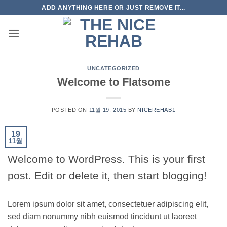
Skip
ADD ANYTHING HERE OR JUST REMOVE IT...
to
content
UNCATEGORIZED
Welcome to Flatsome
POSTED ON
11월 19, 2015
BY
NICEREHAB1
19
11월
Welcome to WordPress. This is your first
post. Edit or delete it, then start blogging!
Lorem ipsum dolor sit amet, consectetuer adipiscing elit,
sed diam nonummy nibh euismod tincidunt ut laoreet